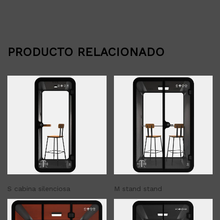
PRODUCTO RELACIONADO
S cabina silenciosa
M stand stand