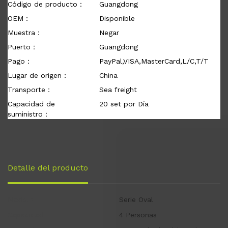
Código de producto：
Guangdong
OEM：
Disponible
Muestra：
Negar
Puerto：
Guangdong
Pago：
PayPal,VISA,MasterCard,L/C,T/T
Lugar de origen：
China
Transporte：
Sea freight
Capacidad de
20 set por Día
suministro：
Detalle del producto
Modelo
Serie Oval
Capacidad
4 Personas