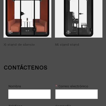
Xl stand de silencio
Ml stand stand
CONTÁCTENOS
Nombre
*
Correo electrónico
Teléfono
Compañía