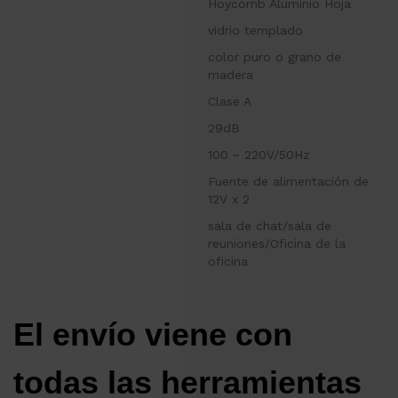
Material central
Hoycomb Aluminio Hoja
vidrio
vidrio templado
acabado
color puro o grano de
madera
clasificación de fuego
Clase A
STC
29dB
potencia
100 ~ 220V/50Hz
USB
Fuente de alimentación de
12V x 2
Aplicación
sala de chat/sala de
reuniones/Oficina de la
oficina