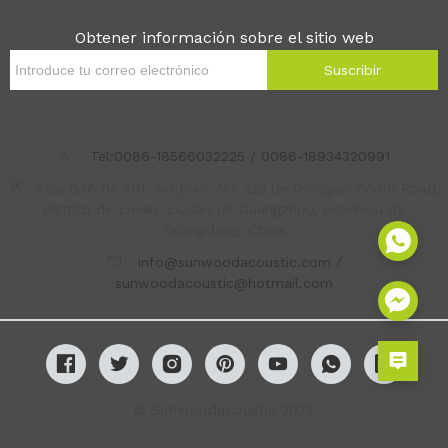
Obtener información sobre el sitio web
Suscribir
Tel:0086-18566032225 / 0086-18934320991
Sala B36 de 301, 3er piso, No. 123 de Dongjiao South Road,
distrito de Liwan, ciudad de Guangzhou, provincia de
Guangdong, China
info@sunwoodacoustic.com /
sunwoodacoustic@hotmail.com
© Sunwoodacoustic 2022