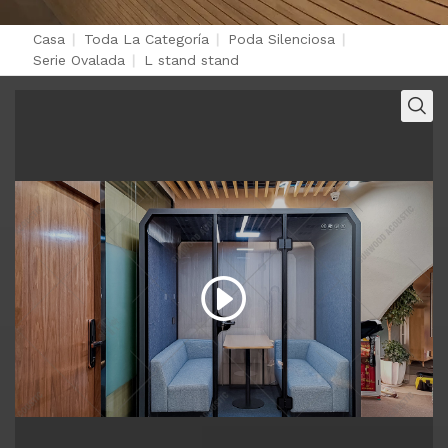
Casa
|
Toda La Categoría
|
Poda Silenciosa
|
Serie Ovalada
|
L stand stand