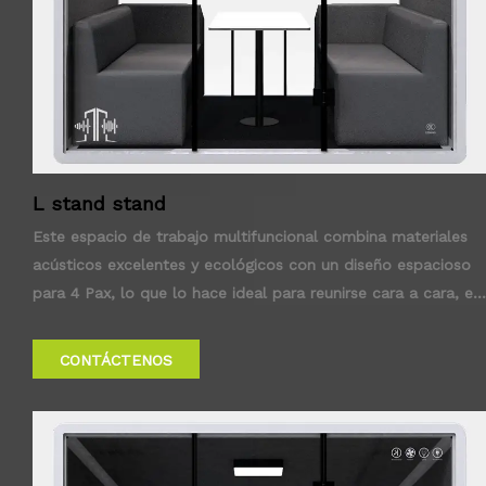
L stand stand
Este espacio de trabajo multifuncional combina materiales
acústicos excelentes y ecológicos con un diseño espacioso
para 4 Pax, lo que lo hace ideal para reunirse cara a cara, en
línea y todo lo demás.
CONTÁCTENOS